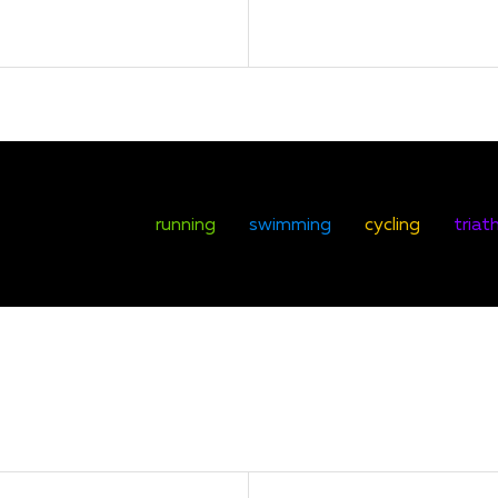
running
swimming
cycling
triat