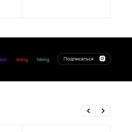
Подписаться
hlon
skiing
hiking