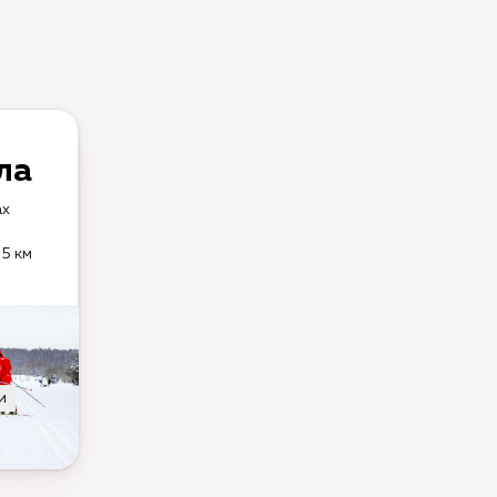
ла
ах
5 км
и