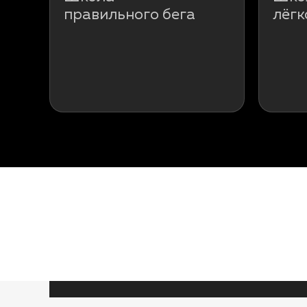
правильного бега
лёгк