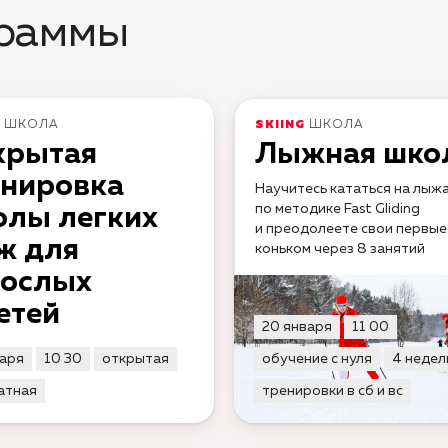
граммы
ШКОЛА
SKIING
ШКОЛА
крытая
Лыжная шко
енировка
Научитесь кататься на лыж
по методике Fast Gliding
олы легких
и преодолеете свои первые 
ж для
коньком через 8 занятий
рослых
етей
20 января
11 00
варя
10 30
открытая
обучение с нуля
4 недел
атная
тренировки в сб и вс