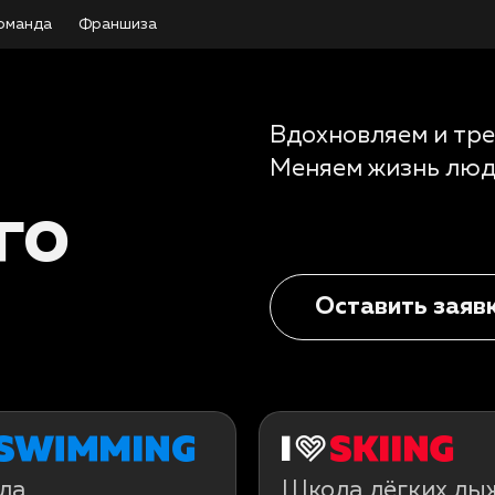
оманда
Франшиза
Вдохновляем и тре
Меняем жизнь люд
го
Оставить заяв
ла
Школа лёгких лы