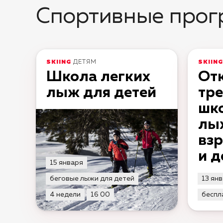
Спортивные про
SKIING
ДЕТЯМ
SKIING
Школа легких
От
лыж для детей
тр
шк
лы
вз
и д
15 января
беговые лыжи для детей
13 ян
4 недели
16 00
беспл